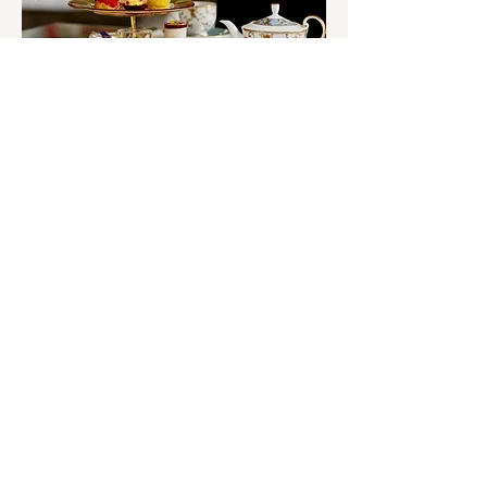
Chá com a Condessa - 4set26
sex., 04 de set.
Mais informações
Comprar ingressos