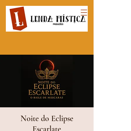
Noite do Eclipse
Escarlate