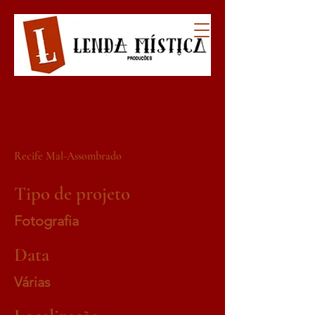
Recife Mal-Assombrado
Tipo de projeto
Fotografia
Data
Várias