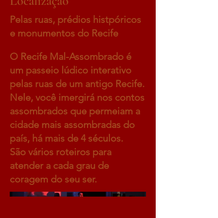
Localização
Pelas ruas, prédios histpóricos
e monumentos do Recife
O Recife Mal-Assombrado é
um passeio lúdico interativo
pelas ruas de um antigo Recife.
Nele, você imergirá nos contos
assombrados que permeiam a
cidade mais assombradas do
país, há mais de 4 séculos.
São vários roteiros para
atender a cada grau de
coragem do seu ser.