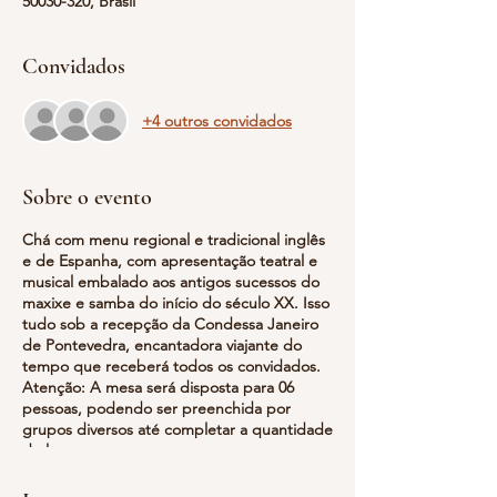
50030-320, Brasil
Convidados
+4 outros convidados
Sobre o evento
Chá com menu regional e tradicional inglês
e de Espanha, com apresentação teatral e
musical embalado aos antigos sucessos do
maxixe e samba do início do século XX. Isso
tudo sob a recepção da Condessa Janeiro
de Pontevedra, encantadora viajante do
tempo que receberá todos os convidados.
Atenção: A mesa será disposta para 06
pessoas, podendo ser preenchida por
grupos diversos até completar a quantidade
de lugares.
ATENÇÃO: O Palácio receberá a todos no
horário marcado e NÃO SERÁ PERMITIDA A