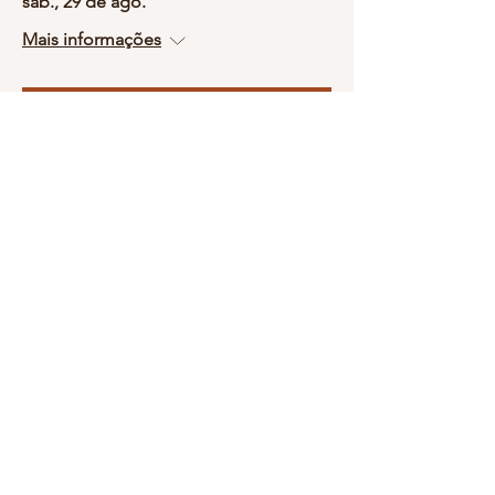
sáb., 29 de ago.
Mais informações
Comprar ingressos
Chá com a Condessa - 4set26
sex., 04 de set.
Mais informações