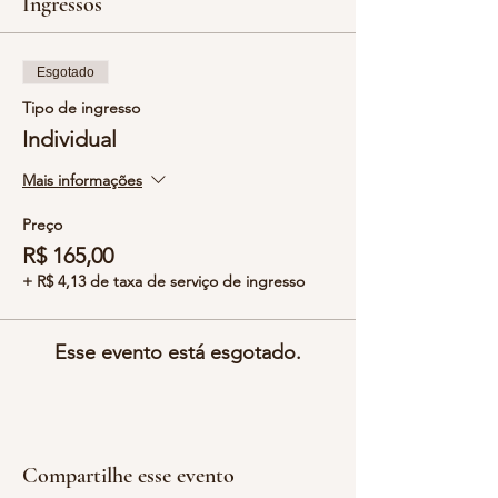
Ingressos
ENTRADA após o início da
apresentação/chá. Em caso de atraso do
cliente, NÃO HAVERÁ a possibilidade da
Esgotado
troca de ingressos para outro dia , nem
devolução do valor pago. Sendo
Tipo de ingresso
considerado No-show.
Individual
O acesso ao primeiro andar se fará por
escadas.
Mais informações
Preço
R$ 165,00
+ R$ 4,13 de taxa de serviço de ingresso
Esse evento está esgotado.
Compartilhe esse evento